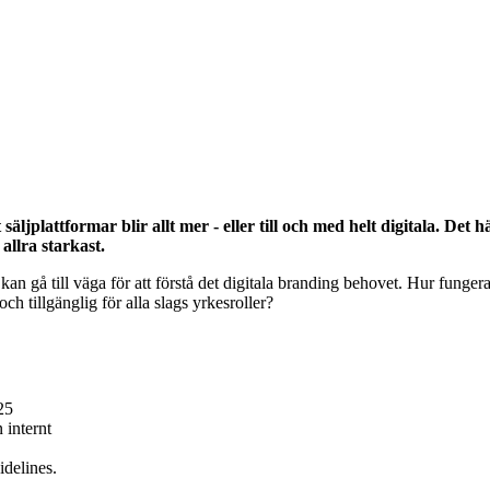
jplattformar blir allt mer - eller till och med helt digitala. Det 
llra starkast.
an gå till väga för att förstå det digitala branding behovet. Hur funge
ch tillgänglig för alla slags yrkesroller?
25
 internt
delines.