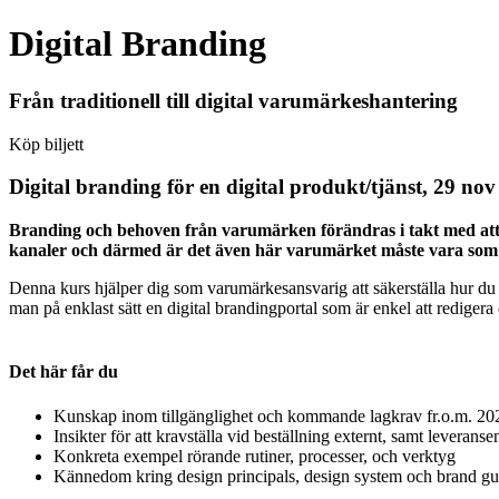
Digital Branding
Från traditionell till digital varumärkeshantering
Köp biljett
Digital branding för en digital produkt/tjänst, 29 nov
Branding och behoven från varumärken förändras i takt med att säl
kanaler och därmed är det även här varumärket måste vara som a
Denna kurs hjälper dig som varumärkesansvarig att säkerställa hur du k
man på enklast sätt en digital brandingportal som är enkel att redigera o
Det här får du
Kunskap inom tillgänglighet och kommande lagkrav fr.o.m. 20
Insikter för att kravställa vid beställning externt, samt leveransen
Konkreta exempel rörande rutiner, processer, och verktyg
Kännedom kring design principals, design system och brand gui