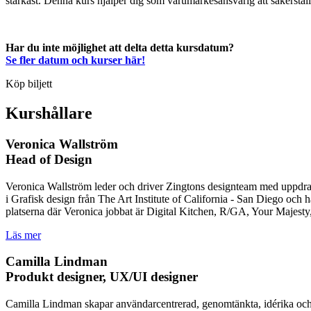
starkast. Denna kurs hjälper dig som varumärkesansvarig att säkerställa
Har du inte möjlighet att delta detta kursdatum?
Se fler datum och kurser här!
Köp biljett
Kurshållare
Veronica Wallström
Head of Design
Veronica Wallström leder och driver Zingtons designteam med uppdrag
i Grafisk design från The Art Institute of California - San Diego och
platserna där Veronica jobbat är Digital Kitchen, R/GA, Your Majesty
Läs mer
Camilla Lindman
Produkt designer, UX/UI designer
Camilla Lindman skapar användarcentrerad, genomtänkta, idérika och an