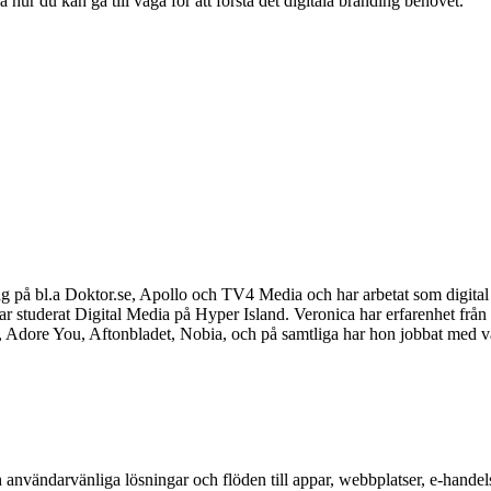
 hur du kan gå till väga för att förstå det digitala branding behovet.
 på bl.a Doktor.se, Apollo och TV4 Media och har arbetat som digital
 har studerat Digital Media på Hyper Island. Veronica har erfarenhet fr
, Adore You, Aftonbladet, Nobia, och på samtliga har hon jobbat med v
vändarvänliga lösningar och flöden till appar, webbplatser, e-handelssid